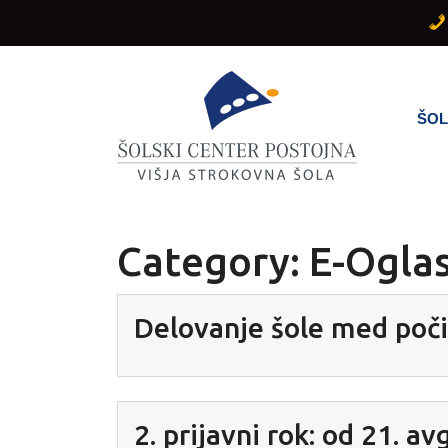
Skip
to
content
ŠO
Category:
E-Ogla
Delovanje šole med poč
2. prijavni rok: od 21. a