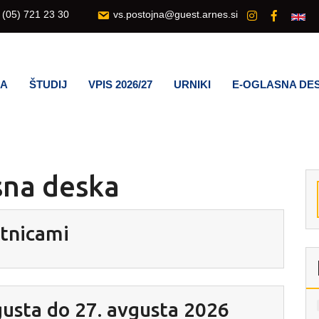
(05) 721 23 30
vs.postojna@guest.arnes.si
LA
ŠTUDIJ
VPIS 2026/27
URNIKI
E-OGLASNA DE
sna deska
itnicami
vgusta do 27. avgusta 2026