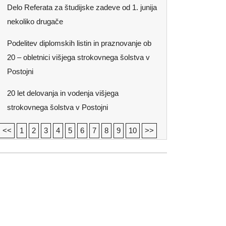
Delo Referata za študijske zadeve od 1. junija
nekoliko drugače
Podelitev diplomskih listin in praznovanje ob
20 – obletnici višjega strokovnega šolstva v
Postojni
20 let delovanja in vodenja višjega
strokovnega šolstva v Postojni
<<
1
2
3
4
5
6
7
8
9
10
>>