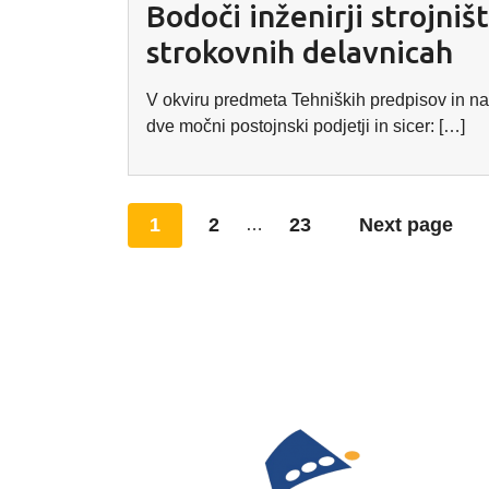
Bodoči inženirji strojniš
strokovnih delavnicah
V okviru predmeta Tehniških predpisov in nač
dve močni postojnski podjetji in sicer: […]
Posts
1
2
23
Next page
…
pagination