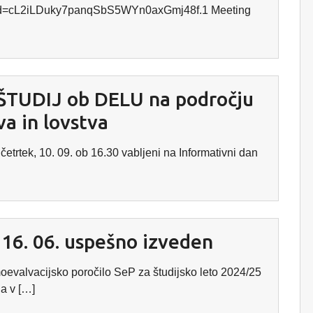
?pwd=cL2iLDuky7panqSbS5WYn0axGmj48f.1 Meeting
a ŠTUDIJ ob DELU na področju
va in lovstva
četrtek, 10. 09. ob 16.30 vabljeni na Informativni dan
 16. 06. uspešno izveden
oevalvacijsko poročilo SeP za študijsko leto 2024/25
la v […]