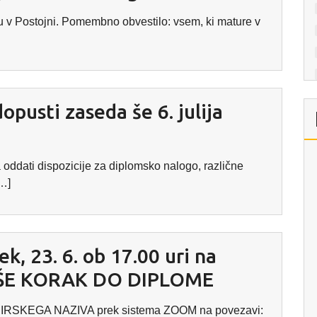
ju v Postojni. Pomembno obvestilo: vsem, ki mature v
opusti zaseda še 6. julija
a oddati dispozicije za diplomsko nalogo, različne
[…]
ek, 23. 6. ob 17.00 uri na
o: ŠE KORAK DO DIPLOME
SKEGA NAZIVA prek sistema ZOOM na povezavi: