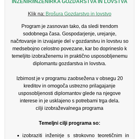
INŽENIR/INŽENIRKA GOZDARSTVA IN LOVSTVA
Klik na:
Brošura Gozdarstvo in lovstvo
Program je zasnovan tako, da sledi trendom
sodobnega časa. Gospodarjenje, urejanje,
načrtovanje in izvajanje del v gozdarstvu in lovstvu so
medsebojno celostno povezane, kar bo doprineslo k
temeljito izobraženemu in praktično usposobljenemu
diplomantu gozdarstva in lovstva.
Izbirnost je v programu zaobsežena v obsegu 20
kreditov in omogoča ustrezno prilagajanje
usposobljenosti diplomantov glede na njegove
interese in je usklajeno s potrebami trga dela.
cilji izobraževalnega programa
Temeljni cilji programa so:
izobraziti inženirje s strokovno teoretičnim in