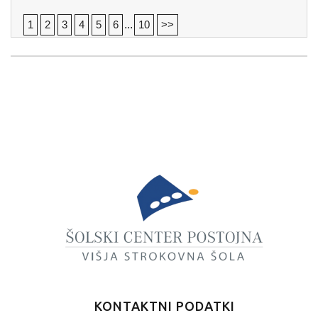
1
2
3
4
5
6
...
10
>>
KONTAKTNI PODATKI