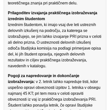
teoretičnega znanja pri praktičnem delu.
Prilagoditev izvajanja praktičnega izobraževanja
izrednim študentom
Izrednim študentom, ki imajo vsaj dve leti ustreznih
delovnih izkušenj na področju, za katerega se
izobražujejo, se jim lahko izvajanje PRI prizna v celoti
ali delno prizna. O ustreznosti delovnih izkušenj
odloča študijska komisija na podlagi primerjave opisa
del, ki jih študent opravlja, njegovih delovnih
rezultatov in ciljev praktičnega izobraževanja,
navedenih v katalogu.
Pogoji za napredovanje in dokončanje
izobraževanja:
v 2. letnik lahko napreduje tisti, kdor
uspešno opravi obveznosti izpitov 1. letnika v obsegu
najmanj 45 KT; pri tem mora v celoti opraviti
obveznosti iz vaj iz praktičnega izobraževanja PRI.
Študent lahko ponavlja letnik, če opravi študijske