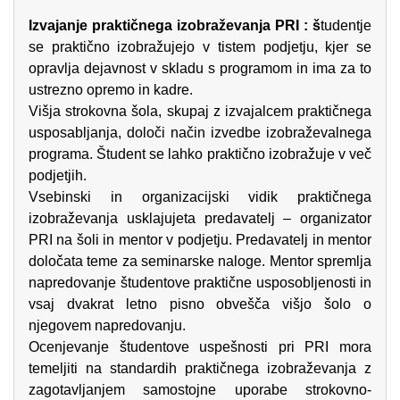
Izvajanje praktičnega izobraževanja PRI : š
tudentje
se praktično izobražujejo v tistem podjetju, kjer se
opravlja dejavnost v skladu s programom in ima za to
ustrezno opremo in kadre.
Višja strokovna šola, skupaj z izvajalcem praktičnega
usposabljanja, določi način izvedbe izobraževalnega
programa. Študent se lahko praktično izobražuje v več
podjetjih.
Vsebinski in organizacijski vidik praktičnega
izobraževanja usklajujeta predavatelj – organizator
PRI na šoli in mentor v podjetju. Predavatelj in mentor
določata teme za seminarske naloge. Mentor spremlja
napredovanje študentove praktične usposobljenosti in
vsaj dvakrat letno pisno obvešča višjo šolo o
njegovem napredovanju.
Ocenjevanje študentove uspešnosti pri PRI mora
temeljiti na standardih praktičnega izobraževanja z
zagotavljanjem samostojne uporabe strokovno-