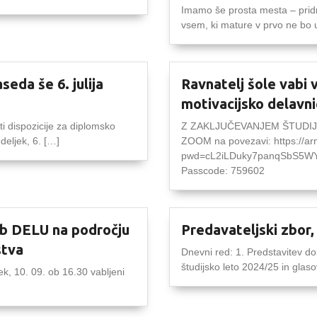
Imamo še prosta mesta – pridr
vsem, ki mature v prvo ne bo 
seda še 6. julija
Ravnatelj šole vabi v
motivacijsko dela
ti dispozicije za diplomsko
Z ZAKLJUČEVANJEM ŠTUDIJA
deljek, 6. […]
ZOOM na povezavi: https://ar
pwd=cL2iLDuky7panqSbS5WYn
Passcode: 759602
ob DELU na področju
Predavateljski zbor,
stva
Dnevni red: 1. Predstavitev d
študijsko leto 2024/25 in glaso
ek, 10. 09. ob 16.30 vabljeni