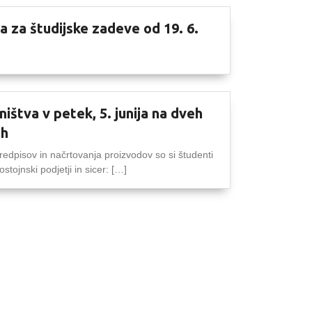
ta za študijske zadeve od 19. 6.
jništva v petek, 5. junija na dveh
ah
edpisov in načrtovanja proizvodov so si študenti
stojnski podjetji in sicer: […]