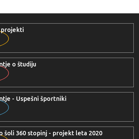
 projekti
tje o študiju
ntje - Uspešni športniki
 šoli 360 stopinj - projekt leta 2020