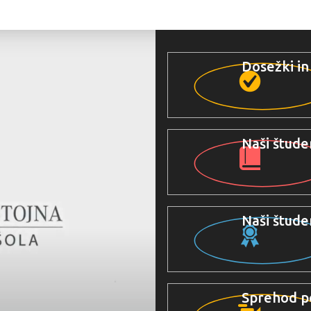
Dosežki in
Naši študen
Naši štude
Sprehod po