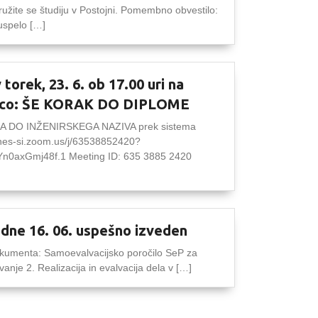
užite se študiju v Postojni. Pomembno obvestilo:
uspelo […]
 torek, 23. 6. ob 17.00 uri na
vnico: ŠE KORAK DO DIPLOME
 DO INŽENIRSKEGA NAZIVA prek sistema
nes-si.zoom.us/j/63538852420?
0axGmj48f.1 Meeting ID: 635 3885 2420
 dne 16. 06. uspešno izveden
okumenta: Samoevalvacijsko poročilo SeP za
vanje 2. Realizacija in evalvacija dela v […]