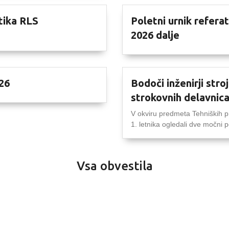
tika RLS
Poletni urnik refera
2026 dalje
26
Bodoči inženirji stro
strokovnih delavnic
V okviru predmeta Tehniških pr
1. letnika ogledali dve močni po
Vsa obvestila