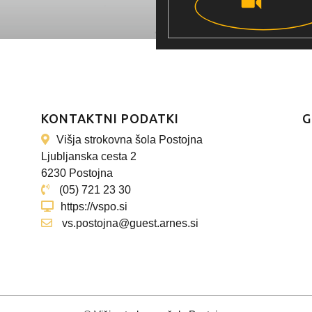
KONTAKTNI PODATKI
G
Višja strokovna šola Postojna
Ljubljanska cesta 2
6230 Postojna
(05) 721 23 30
https://vspo.si
vs.postojna@guest.arnes.si