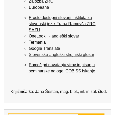
Založba ZRC
Europeana
Prosto dostopni slovarji Inštituta za
slovenski jezik Frana Ramovša ZRC
SAZU
OneLook
→ angleški slovar
Termania
Google Translate
Slovensko-angleški strojniški glosar
Pomoč pri navajanju virov in pisanju
seminarske naloge, COBISS iskanje
Knjižničarka: Jana Šestan, mag. bibl., inf. in zal. štud.