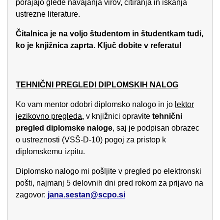
porajajo glede navajanja virov, citiranja in iskanja
ustrezne literature.
Čitalnica je na voljo študentom in študentkam tudi,
ko je knjižnica zaprta. Ključ dobite v referatu!
TEHNIČNI PREGLEDI DIPLOMSKIH NALOG
Ko vam mentor odobri diplomsko nalogo in jo
lektor
jezikovno pregleda
,
v knjižnici opravite
tehnični
pregled diplomske naloge
, saj je podpisan obrazec
o ustreznosti (VSŠ-D-10) pogoj za pristop k
diplomskemu izpitu.
Diplomsko nalogo mi pošljite v pregled po elektronski
pošti, najmanj 5 delovnih dni pred rokom za prijavo na
zagovor:
jana.sestan@scpo.si