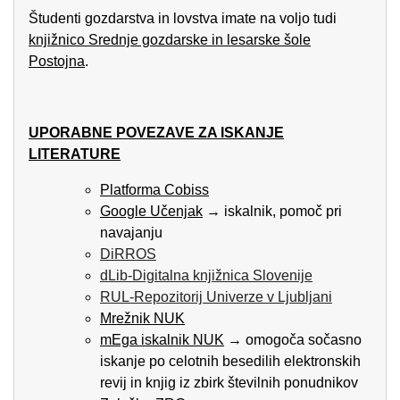
Študenti gozdarstva in lovstva imate na voljo tudi
knjižnico Srednje gozdarske in lesarske šole
Postojna
.
UPORABNE POVEZAVE ZA ISKANJE
LITERATURE
Platforma Cobiss
Google Učenjak
→ iskalnik, pomoč pri
navajanju
DiRROS
dLib-Digitalna knjižnica Slovenije
RUL-Repozitorij Univerze v Ljubljani
Mrežnik NUK
mEga iskalnik NUK
→ omogoča sočasno
iskanje po celotnih besedilih elektronskih
revij in knjig iz zbirk številnih ponudnikov