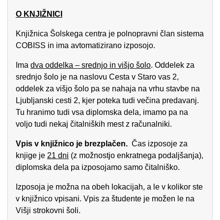
O KNJIŽNICI
Knjižnica Šolskega centra je polnopravni član sistema
COBISS in ima avtomatizirano izposojo.
Ima
dva oddelka – srednjo in višjo šolo
. Oddelek za
srednjo šolo je na naslovu Cesta v Staro vas 2,
oddelek za višjo šolo pa se nahaja na vrhu stavbe na
Ljubljanski cesti 2, kjer poteka tudi večina predavanj.
Tu hranimo tudi vsa diplomska dela, imamo pa na
voljo tudi nekaj čitalniških mest z računalniki.
Vpis v knjižnico je brezplačen.
Čas izposoje za
knjige je
21 dni
(z možnostjo enkratnega podaljšanja),
diplomska dela pa izposojamo samo čitalniško.
Izposoja je možna na obeh lokacijah, a le v kolikor ste
v knjižnico vpisani. Vpis za študente je možen le na
Višji strokovni šoli.