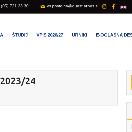
(05) 721 23 30
vs.postojna@guest.arnes.si
LA
ŠTUDIJ
VPIS 2026/27
URNIKI
E-OGLASNA DE
 2023/24