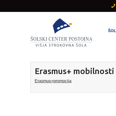
Skip
to
content
ŠO
Erasmus+ mobilnosti
Erasmus+promocija